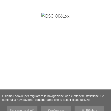
Usiamo i cookie per migliorare la navigazione web e ottenere statistiche. Se
continui la navigazione, consideriamo che tu accetti il suo utilizzo.
Per saperne di più
Configurare
Rifiutare