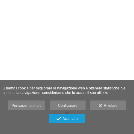
Usiamo i cookie per migliorare la navigazione web e ottenere statistiche. Se
continui la navigazione, consideriamo che tu accetti il suo utilizzo.
Per saperne di più
Configurare
Rifiutare
Accettare