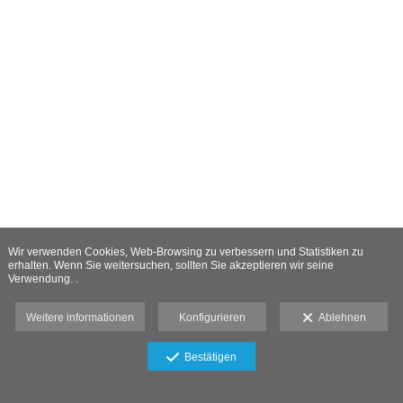
Wir verwenden Cookies, Web-Browsing zu verbessern und Statistiken zu
erhalten. Wenn Sie weitersuchen, sollten Sie akzeptieren wir seine
Verwendung. .
Weitere informationen
Konfigurieren
Ablehnen
Bestätigen