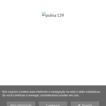
Nós usamos cookies para melhorar a navegação na web e obter estatísticas.
Se você continuar a navegar, consideramos aceitar seu uso. .
Mais informação
Configurar
Rejeitar